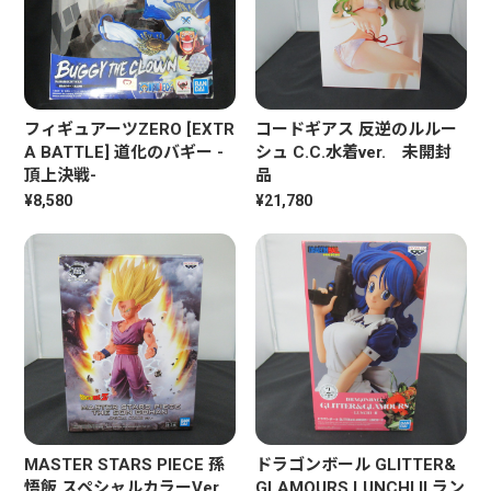
フィギュアーツZERO [EXTR
コードギアス 反逆のルルー
A BATTLE] 道化のバギー -
シュ C.C.水着ver. 未開封
頂上決戦-
品
¥8,580
¥21,780
MASTER STARS PIECE 孫
ドラゴンボール GLITTER&
悟飯 スペシャルカラーVer.
GLAMOURS LUNCHI II ラン