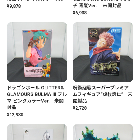
チ 青髪Ver. 未開封品
¥9,878
¥6,908
ドラゴンボール GLITTER&
呪術廻戦スーパープレミア
GLAMOURS BULMA III ブル
ムフィギュア“虎杖悠仁” 未
マ ピンクカラーVer. 未開
開封品
封品
¥2,728
¥12,980