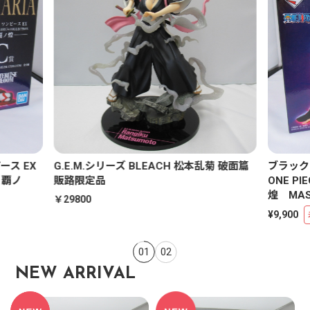
￥29800
菊 破面篇
ブラック・マリア 一番くじ ワンピース EX
ONE PIECE GIRL’S COLLECTION 覇ノ
煌 MASTERLISE EXBLOOM C賞
¥9,900
未開封品
01
02
NEW ARRIVAL