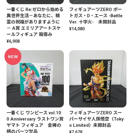
一番くじ Re:ゼロから始める
フィギュアーツZERO ポー
異世界生活－あなたに、精
トガス・D・エース -Battle
霊の祝福がありますように
Ver. 十字火- 未開封品
－ A賞 エミリアアートスケ
¥14,080
ールフィギュア 箱傷み
¥6,908
一番くじ ワンピース vol.10
フィギュアーツZERO スー
0 Anniversary ラストワン賞
パーサイヤ人孫悟空（Toky
ヤマト フィギュア 金棒の
o Limited）未開封品
柄のパーツ欠品
¥7,678